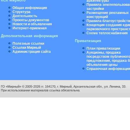
КСК Мирного
архитектуры
Правила землепользова
Общая информация
застройки
Структура
Размещение рекламных
Деятельность
конструкций
Проекты документов
Правила благоустройст
Новости и объявления
Концепция создания еди
Интернет-приемная
парковочного пространс
Схема теплоснабжения
Дополнительная информация
Приватизация
Полезные ссылки
Ссылки Мирный
План приватизации
Администрация сайта
Аукционы, продажа
посредством публичног
предложения, продажа б
объявления цены
Справочная информаци
ГО «Мирный» © 2005-2026 гг. 164170, г. Мирный, Архангельская обл., ул. Ленина, 33.
При использовании материалов ссылка обязательна.