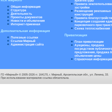
КСК Мирного
архитектуры
Правила землепользова
Общая информация
застройки
Структура
Размещение рекламных
Деятельность
конструкций
Проекты документов
Правила благоустройст
Новости и объявления
Концепция создания еди
Интернет-приемная
парковочного пространс
Схема теплоснабжения
Дополнительная информация
Приватизация
Полезные ссылки
Ссылки Мирный
План приватизации
Администрация сайта
Аукционы, продажа
посредством публичног
предложения, продажа б
объявления цены
Справочная информаци
ГО «Мирный» © 2005-2026 гг. 164170, г. Мирный, Архангельская обл., ул. Ленина, 33.
При использовании материалов ссылка обязательна.