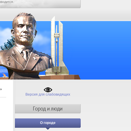
зводится.
»
Версия для слабовидящих
О городе