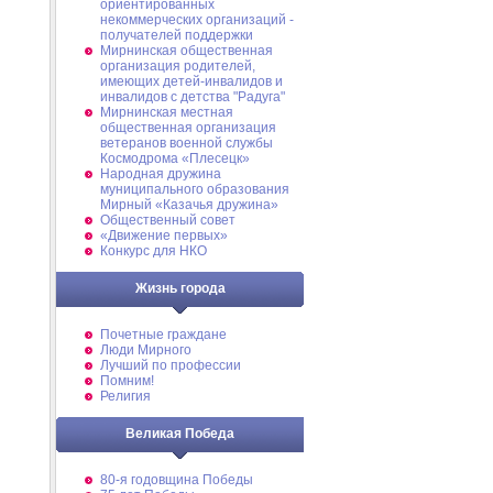
ориентированных
некоммерческих организаций -
получателей поддержки
Мирнинская общественная
организация родителей,
имеющих детей-инвалидов и
инвалидов с детства "Радуга"
Мирнинская местная
общественная организация
ветеранов военной службы
Космодрома «Плесецк»
Народная дружина
муниципального образования
Мирный «Казачья дружина»
Общественный совет
«Движение первых»
Конкурс для НКО
Жизнь города
Почетные граждане
Люди Мирного
Лучший по профессии
Помним!
Религия
Великая Победа
80-я годовщина Победы