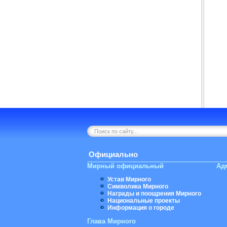
Официально
Мирный официальный
Ад
Устав Мирного
Символика Мирного
Награды и поощрения Мирного
Национальные проекты
Информация о городе
Глава Мирного