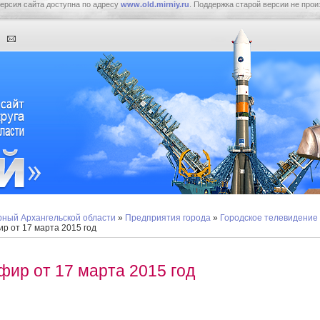
ерсия сайта доступна по адресу
www.old.mirniy.ru
. Поддержка старой версии не прои
ный Архангельской области
»
Предприятия города
»
Городское телевидение
р от 17 марта 2015 год
фир от 17 марта 2015 год