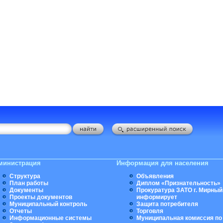
министрация
Информация для населения
Структура
Объявления
План работы
Диплом «Признательность»
Документы
Прокуратура ЗАТО г. Мирный
Проекты документов
информирует
Муниципальный контроль
Защита потребителя
Отчеты
Торговля
Информационные системы
Муниципальная комиссия по