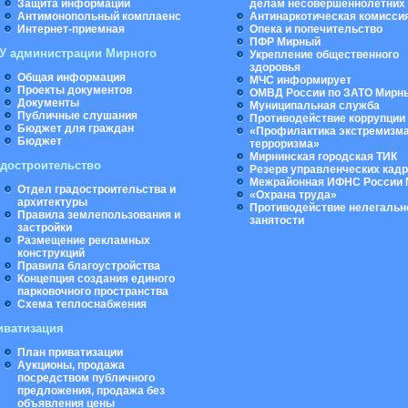
Защита информации
делам несовершеннолетних
Антимонопольный комплаенс
Антинаркотическая комисси
Интернет-приемная
Опека и попечительство
ПФР Мирный
У администрации Мирного
Укрепление общественного
здоровья
Общая информация
МЧС информирует
Проекты документов
ОМВД России по ЗАТО Мирн
Документы
Муниципальная cлужба
Публичные слушания
Противодействие коррупции
Бюджет для граждан
«Профилактика экстремизма
Бюджет
терроризма»
Мирнинская городская ТИК
адостроительство
Резерв управленческих кад
Межрайонная ИФНС России 
Отдел градостроительства и
«Охрана труда»
архитектуры
Противодействие нелегальн
Правила землепользования и
занятости
застройки
Размещение рекламных
конструкций
Правила благоустройства
Концепция создания единого
парковочного пространства
Схема теплоснабжения
иватизация
План приватизации
Аукционы, продажа
посредством публичного
предложения, продажа без
объявления цены