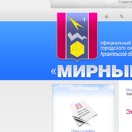
Старая в
Мир
Эфи
Э
Пресс-служба: