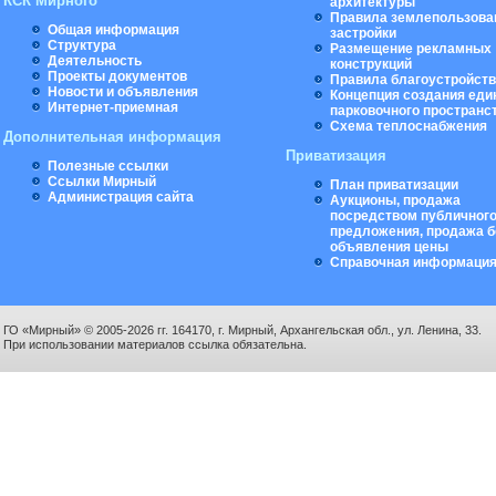
КСК Мирного
архитектуры
Правила землепользова
Общая информация
застройки
Структура
Размещение рекламных
Деятельность
конструкций
Проекты документов
Правила благоустройст
Новости и объявления
Концепция создания еди
Интернет-приемная
парковочного пространс
Схема теплоснабжения
Дополнительная информация
Приватизация
Полезные ссылки
Ссылки Мирный
План приватизации
Администрация сайта
Аукционы, продажа
посредством публичног
предложения, продажа б
объявления цены
Справочная информаци
ГО «Мирный» © 2005-2026 гг. 164170, г. Мирный, Архангельская обл., ул. Ленина, 33.
При использовании материалов ссылка обязательна.