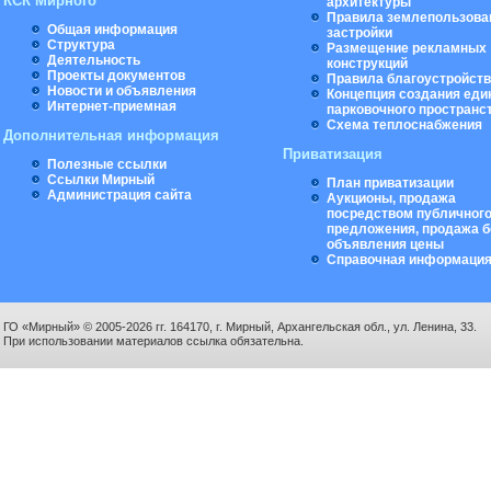
КСК Мирного
архитектуры
Правила землепользова
Общая информация
застройки
Структура
Размещение рекламных
Деятельность
конструкций
Проекты документов
Правила благоустройст
Новости и объявления
Концепция создания еди
Интернет-приемная
парковочного пространс
Схема теплоснабжения
Дополнительная информация
Приватизация
Полезные ссылки
Ссылки Мирный
План приватизации
Администрация сайта
Аукционы, продажа
посредством публичног
предложения, продажа б
объявления цены
Справочная информаци
ГО «Мирный» © 2005-2026 гг. 164170, г. Мирный, Архангельская обл., ул. Ленина, 33.
При использовании материалов ссылка обязательна.