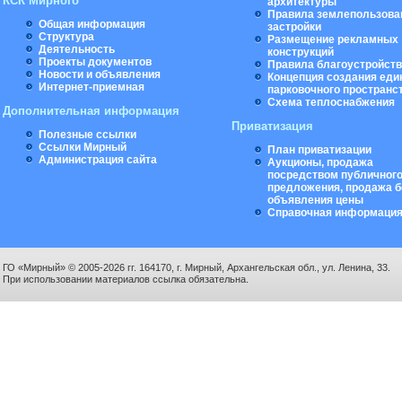
КСК Мирного
архитектуры
Правила землепользова
Общая информация
застройки
Структура
Размещение рекламных
Деятельность
конструкций
Проекты документов
Правила благоустройст
Новости и объявления
Концепция создания еди
Интернет-приемная
парковочного пространс
Схема теплоснабжения
Дополнительная информация
Приватизация
Полезные ссылки
Ссылки Мирный
План приватизации
Администрация сайта
Аукционы, продажа
посредством публичног
предложения, продажа б
объявления цены
Справочная информаци
ГО «Мирный» © 2005-2026 гг. 164170, г. Мирный, Архангельская обл., ул. Ленина, 33.
При использовании материалов ссылка обязательна.