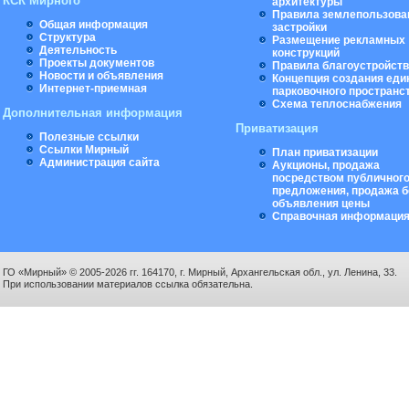
КСК Мирного
архитектуры
Правила землепользова
Общая информация
застройки
Структура
Размещение рекламных
Деятельность
конструкций
Проекты документов
Правила благоустройст
Новости и объявления
Концепция создания еди
Интернет-приемная
парковочного пространс
Схема теплоснабжения
Дополнительная информация
Приватизация
Полезные ссылки
Ссылки Мирный
План приватизации
Администрация сайта
Аукционы, продажа
посредством публичног
предложения, продажа б
объявления цены
Справочная информаци
ГО «Мирный» © 2005-2026 гг. 164170, г. Мирный, Архангельская обл., ул. Ленина, 33.
При использовании материалов ссылка обязательна.