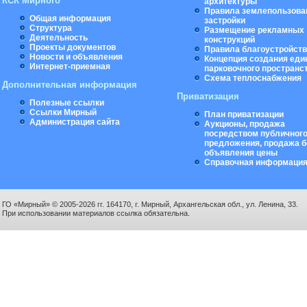
КСК Мирного
архитектуры
Правила землепользова
Общая информация
застройки
Структура
Размещение рекламных
Деятельность
конструкций
Проекты документов
Правила благоустройст
Новости и объявления
Концепция создания еди
Интернет-приемная
парковочного пространс
Схема теплоснабжения
Дополнительная информация
Приватизация
Полезные ссылки
Ссылки Мирный
План приватизации
Администрация сайта
Аукционы, продажа
посредством публичног
предложения, продажа б
объявления цены
Справочная информаци
ГО «Мирный» © 2005-2026 гг. 164170, г. Мирный, Архангельская обл., ул. Ленина, 33.
При использовании материалов ссылка обязательна.