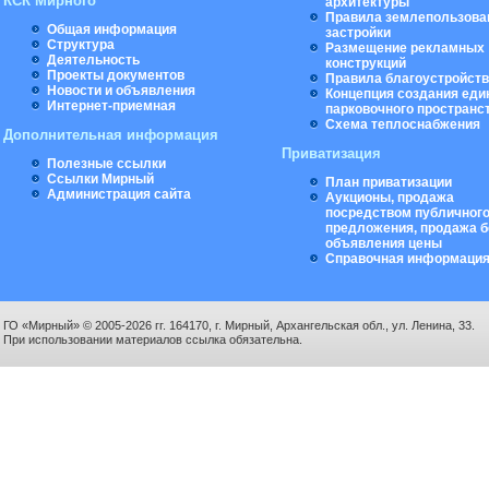
КСК Мирного
архитектуры
Правила землепользова
Общая информация
застройки
Структура
Размещение рекламных
Деятельность
конструкций
Проекты документов
Правила благоустройст
Новости и объявления
Концепция создания еди
Интернет-приемная
парковочного пространс
Схема теплоснабжения
Дополнительная информация
Приватизация
Полезные ссылки
Ссылки Мирный
План приватизации
Администрация сайта
Аукционы, продажа
посредством публичног
предложения, продажа б
объявления цены
Справочная информаци
ГО «Мирный» © 2005-2026 гг. 164170, г. Мирный, Архангельская обл., ул. Ленина, 33.
При использовании материалов ссылка обязательна.