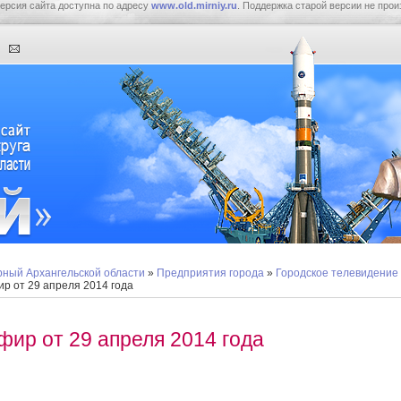
ерсия сайта доступна по адресу
www.old.mirniy.ru
. Поддержка старой версии не прои
ный Архангельской области
»
Предприятия города
»
Городское телевидение
р от 29 апреля 2014 года
фир от 29 апреля 2014 года