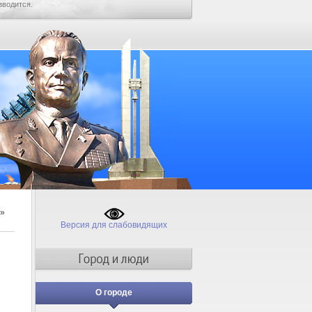
зводится.
»
Версия для слабовидящих
О городе