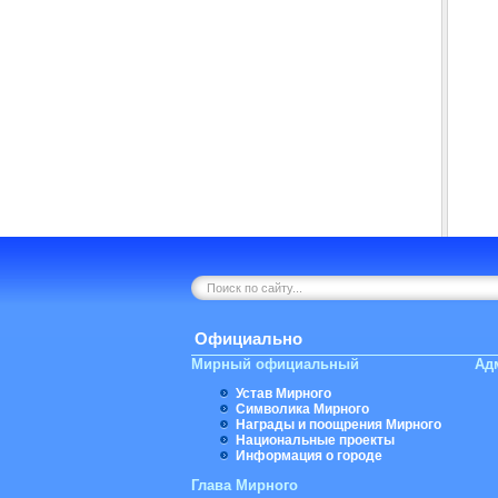
Официально
Мирный официальный
Ад
Устав Мирного
Символика Мирного
Награды и поощрения Мирного
Национальные проекты
Информация о городе
Глава Мирного