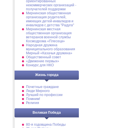
ориентированных
некоммерческих организаций -
получателей поддержки
Мирнинская общественная
организация родителей,
имеющих детей-инвалидов и
инвалидов с детства "Радуга"
Мирнинская местная
общественная организация
ветеранов военной службы
Космодрома «Плесецк»
Народная дружина
муниципального образования
Мирный «Казачья дружина»
Общественный совет
«Движение первых»
Конкурс для НКО
Жизнь города
Почетные граждане
Люди Мирного
Лучший по профессии
Помним!
Религия
Великая Победа
80-я годовщина Победы