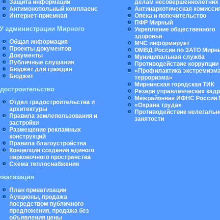
Защита информации
делам несовершеннолетних
Антимонопольный комплаенс
Антинаркотическая комисси
Интернет-приемная
Опека и попечительство
ПФР Мирный
У администрации Мирного
Укрепление общественного
здоровья
Общая информация
МЧС информирует
Проекты документов
ОМВД России по ЗАТО Мирн
Документы
Муниципальная cлужба
Публичные слушания
Противодействие коррупции
Бюджет для граждан
«Профилактика экстремизма
Бюджет
терроризма»
Мирнинская городская ТИК
адостроительство
Резерв управленческих кад
Межрайонная ИФНС России 
Отдел градостроительства и
«Охрана труда»
архитектуры
Противодействие нелегальн
Правила землепользования и
занятости
застройки
Размещение рекламных
конструкций
Правила благоустройства
Концепция создания единого
парковочного пространства
Схема теплоснабжения
иватизация
План приватизации
Аукционы, продажа
посредством публичного
предложения, продажа без
объявления цены