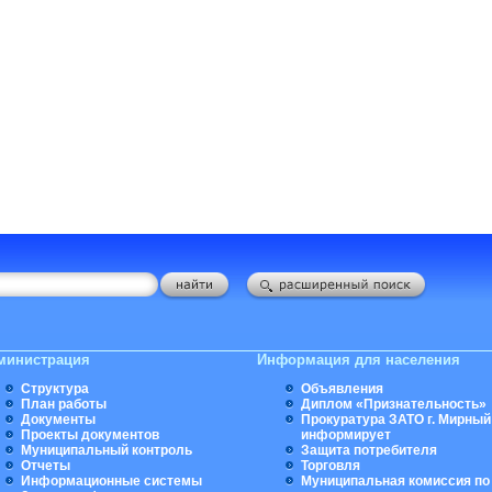
министрация
Информация для населения
Структура
Объявления
План работы
Диплом «Признательность»
Документы
Прокуратура ЗАТО г. Мирный
Проекты документов
информирует
Муниципальный контроль
Защита потребителя
Отчеты
Торговля
Информационные системы
Муниципальная комиссия по