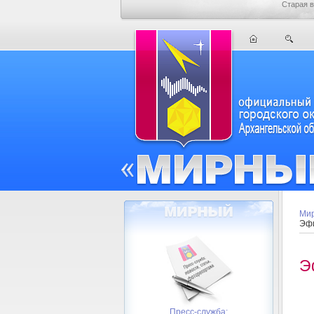
Старая в
Мир
Эфи
Э
Пресс-служба: