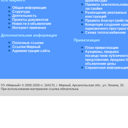
КСК Мирного
архитектуры
Правила землепользова
Общая информация
застройки
Структура
Размещение рекламных
Деятельность
конструкций
Проекты документов
Правила благоустройст
Новости и объявления
Концепция создания еди
Интернет-приемная
парковочного пространс
Схема теплоснабжения
Дополнительная информация
Приватизация
Полезные ссылки
Ссылки Мирный
План приватизации
Администрация сайта
Аукционы, продажа
посредством публичног
предложения, продажа б
объявления цены
Справочная информаци
ГО «Мирный» © 2005-2026 гг. 164170, г. Мирный, Архангельская обл., ул. Ленина, 33.
При использовании материалов ссылка обязательна.