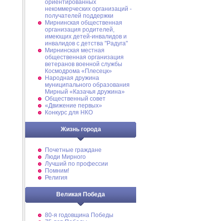
ориентированных
некоммерческих организаций -
получателей поддержки
Мирнинская общественная
организация родителей,
имеющих детей-инвалидов и
инвалидов с детства "Радуга"
Мирнинская местная
общественная организация
ветеранов военной службы
Космодрома «Плесецк»
Народная дружина
муниципального образования
Мирный «Казачья дружина»
Общественный совет
«Движение первых»
Конкурс для НКО
Жизнь города
Почетные граждане
Люди Мирного
Лучший по профессии
Помним!
Религия
Великая Победа
80-я годовщина Победы