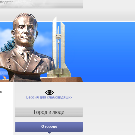
зводится.
»
Версия для слабовидящих
О городе