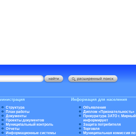
министрация
Информация для населения
Структура
Объявления
План работы
Диплом «Признательность»
Документы
Прокуратура ЗАТО г. Мирный
Проекты документов
информирует
Муниципальный контроль
Защита потребителя
Отчеты
Торговля
Информационные системы
Муниципальная комиссия по