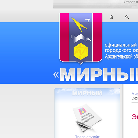
Старая в
Мир
Эфи
Э
Пресс-служба: