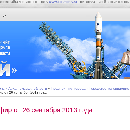
ерсия сайта доступна по адресу
www.old.mirniy.ru
. Поддержка старой версии не прои
ный Архангельской области
»
Предприятия города
»
Городское телевидение
р от 26 сентября 2013 года
фир от 26 сентября 2013 года