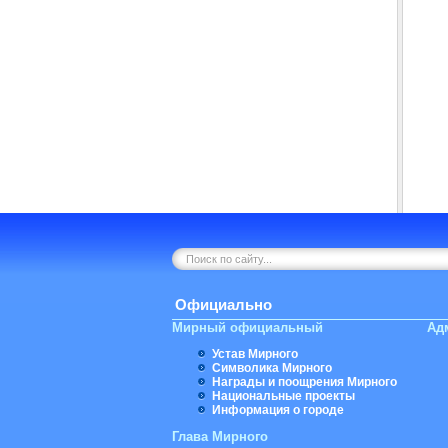
Официально
Мирный официальный
Ад
Устав Мирного
Символика Мирного
Награды и поощрения Мирного
Национальные проекты
Информация о городе
Глава Мирного