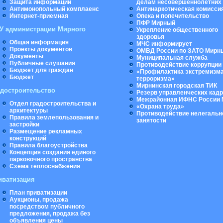
Защита информации
делам несовершеннолетних
Антимонопольный комплаенс
Антинаркотическая комисси
Интернет-приемная
Опека и попечительство
ПФР Мирный
У администрации Мирного
Укрепление общественного
здоровья
Общая информация
МЧС информирует
Проекты документов
ОМВД России по ЗАТО Мирн
Документы
Муниципальная cлужба
Публичные слушания
Противодействие коррупции
Бюджет для граждан
«Профилактика экстремизма
Бюджет
терроризма»
Мирнинская городская ТИК
адостроительство
Резерв управленческих кад
Межрайонная ИФНС России 
Отдел градостроительства и
«Охрана труда»
архитектуры
Противодействие нелегальн
Правила землепользования и
занятости
застройки
Размещение рекламных
конструкций
Правила благоустройства
Концепция создания единого
парковочного пространства
Схема теплоснабжения
иватизация
План приватизации
Аукционы, продажа
посредством публичного
предложения, продажа без
объявления цены