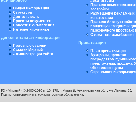
КСК Мирного
архитектуры
Правила землепользова
Общая информация
застройки
Структура
Размещение рекламных
Деятельность
конструкций
Проекты документов
Правила благоустройст
Новости и объявления
Концепция создания еди
Интернет-приемная
парковочного пространс
Схема теплоснабжения
Дополнительная информация
Приватизация
Полезные ссылки
Ссылки Мирный
План приватизации
Администрация сайта
Аукционы, продажа
посредством публичног
предложения, продажа б
объявления цены
Справочная информаци
ГО «Мирный» © 2005-2026 гг. 164170, г. Мирный, Архангельская обл., ул. Ленина, 33.
При использовании материалов ссылка обязательна.