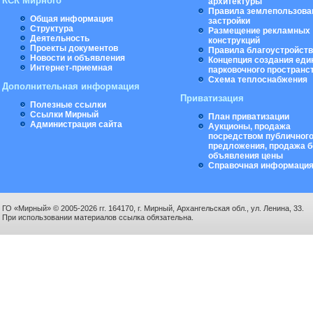
КСК Мирного
архитектуры
Правила землепользова
Общая информация
застройки
Структура
Размещение рекламных
Деятельность
конструкций
Проекты документов
Правила благоустройст
Новости и объявления
Концепция создания еди
Интернет-приемная
парковочного пространс
Схема теплоснабжения
Дополнительная информация
Приватизация
Полезные ссылки
Ссылки Мирный
План приватизации
Администрация сайта
Аукционы, продажа
посредством публичног
предложения, продажа б
объявления цены
Справочная информаци
ГО «Мирный» © 2005-2026 гг. 164170, г. Мирный, Архангельская обл., ул. Ленина, 33.
При использовании материалов ссылка обязательна.