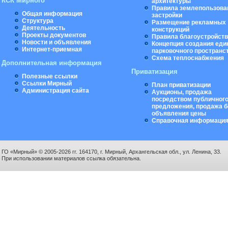
КСК Мирного
архитектуры
Правила землепользова
Общая информация
застройки
Структура
Размещение рекламных
Деятельность
конструкций
Проекты документов
Правила благоустройст
Новости и объявления
Концепция создания еди
Интернет-приемная
парковочного пространс
Схема теплоснабжения
Дополнительная информация
Приватизация
Полезные ссылки
Ссылки Мирный
План приватизации
Администрация сайта
Аукционы, продажа
посредством публичног
предложения, продажа б
объявления цены
Справочная информаци
ГО «Мирный» © 2005-2026 гг. 164170, г. Мирный, Архангельская обл., ул. Ленина, 33.
При использовании материалов ссылка обязательна.