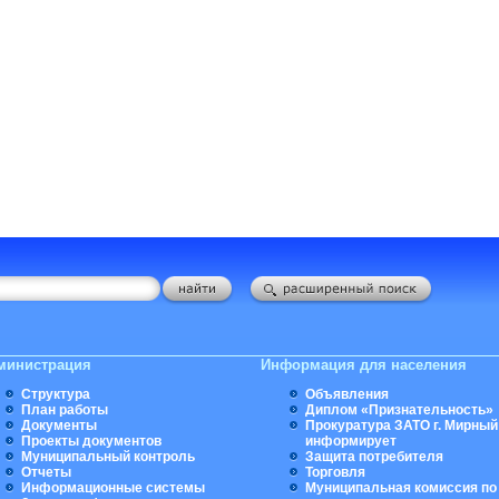
министрация
Информация для населения
Структура
Объявления
План работы
Диплом «Признательность»
Документы
Прокуратура ЗАТО г. Мирный
Проекты документов
информирует
Муниципальный контроль
Защита потребителя
Отчеты
Торговля
Информационные системы
Муниципальная комиссия по