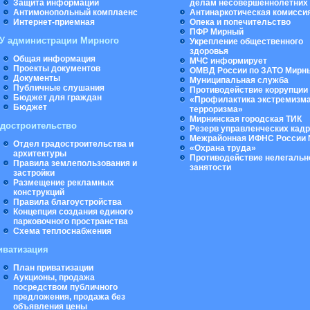
Защита информации
делам несовершеннолетних
Антимонопольный комплаенс
Антинаркотическая комисси
Интернет-приемная
Опека и попечительство
ПФР Мирный
У администрации Мирного
Укрепление общественного
здоровья
Общая информация
МЧС информирует
Проекты документов
ОМВД России по ЗАТО Мирн
Документы
Муниципальная cлужба
Публичные слушания
Противодействие коррупции
Бюджет для граждан
«Профилактика экстремизма
Бюджет
терроризма»
Мирнинская городская ТИК
адостроительство
Резерв управленческих кад
Межрайонная ИФНС России 
Отдел градостроительства и
«Охрана труда»
архитектуры
Противодействие нелегальн
Правила землепользования и
занятости
застройки
Размещение рекламных
конструкций
Правила благоустройства
Концепция создания единого
парковочного пространства
Схема теплоснабжения
иватизация
План приватизации
Аукционы, продажа
посредством публичного
предложения, продажа без
объявления цены