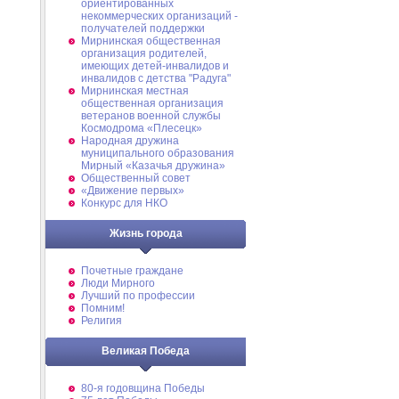
ориентированных
некоммерческих организаций -
получателей поддержки
Мирнинская общественная
организация родителей,
имеющих детей-инвалидов и
инвалидов с детства "Радуга"
Мирнинская местная
общественная организация
ветеранов военной службы
Космодрома «Плесецк»
Народная дружина
муниципального образования
Мирный «Казачья дружина»
Общественный совет
«Движение первых»
Конкурс для НКО
Жизнь города
Почетные граждане
Люди Мирного
Лучший по профессии
Помним!
Религия
Великая Победа
80-я годовщина Победы