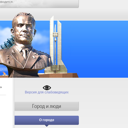
зводится.
»
Версия для слабовидящих
О городе