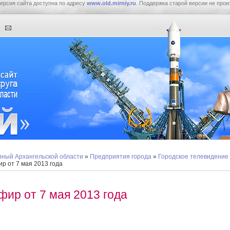
ерсия сайта доступна по адресу
www.old.mirniy.ru
. Поддержка старой версии не прои
ный Архангельской области
»
Предприятия города
»
Городское телевидение
р от 7 мая 2013 года
фир от 7 мая 2013 года