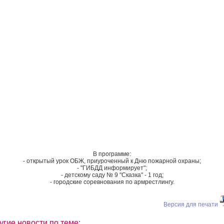
В программе:
- открытый урок ОБЖ, приуроченный к Дню пожарной охраны;
- "ГИБДД информирует";
- детскому саду № 9 "Сказка" - 1 год;
- городские соревнования по армрестлингу.
Версия для печати
угие новости по теме: