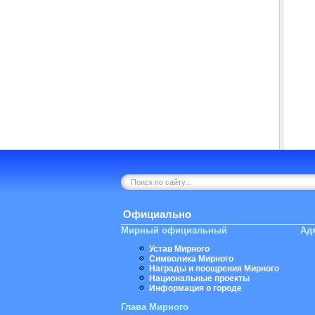
Официально
Мирный официальный
Ад
Устав Мирного
Символика Мирного
Награды и поощрения Мирного
Национальные проекты
Информация о городе
Глава Мирного