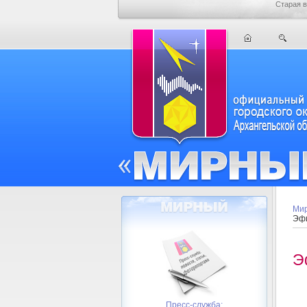
Старая в
Мир
Эфи
Э
Пресс-служба: