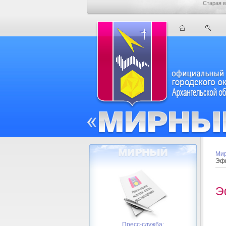
Старая в
Мир
Эфи
Э
Пресс-служба: