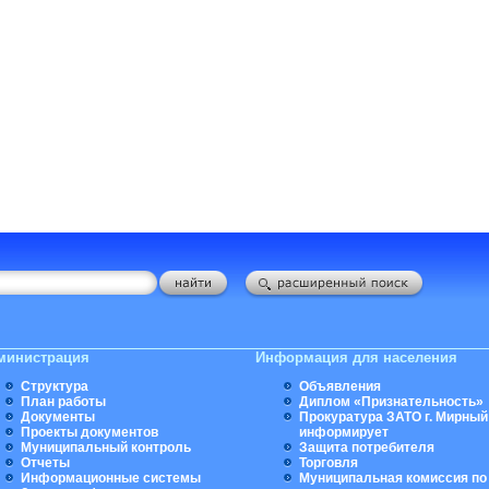
министрация
Информация для населения
Структура
Объявления
План работы
Диплом «Признательность»
Документы
Прокуратура ЗАТО г. Мирный
Проекты документов
информирует
Муниципальный контроль
Защита потребителя
Отчеты
Торговля
Информационные системы
Муниципальная комиссия по