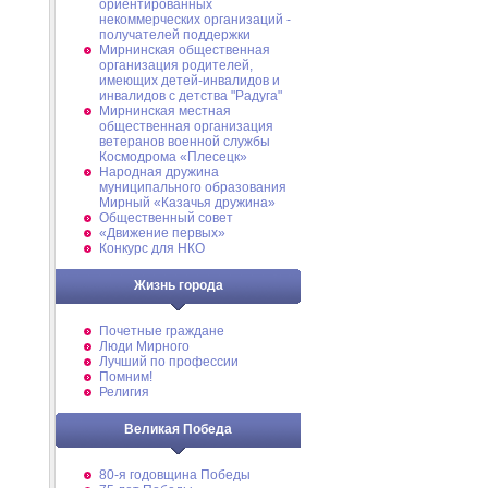
ориентированных
некоммерческих организаций -
получателей поддержки
Мирнинская общественная
организация родителей,
имеющих детей-инвалидов и
инвалидов с детства "Радуга"
Мирнинская местная
общественная организация
ветеранов военной службы
Космодрома «Плесецк»
Народная дружина
муниципального образования
Мирный «Казачья дружина»
Общественный совет
«Движение первых»
Конкурс для НКО
Жизнь города
Почетные граждане
Люди Мирного
Лучший по профессии
Помним!
Религия
Великая Победа
80-я годовщина Победы