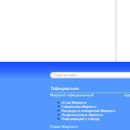
Официально
Мирный официальный
Ад
Устав Мирного
Символика Мирного
Награды и поощрения Мирного
Национальные проекты
Информация о городе
Глава Мирного