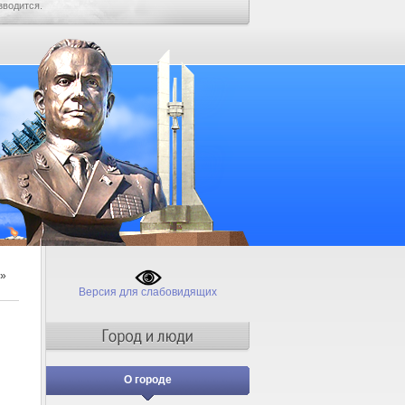
зводится.
»
Версия для слабовидящих
О городе