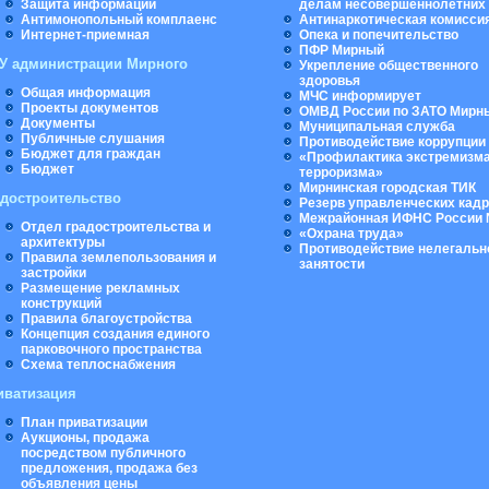
Защита информации
делам несовершеннолетних
Антимонопольный комплаенс
Антинаркотическая комисси
Интернет-приемная
Опека и попечительство
ПФР Мирный
У администрации Мирного
Укрепление общественного
здоровья
Общая информация
МЧС информирует
Проекты документов
ОМВД России по ЗАТО Мирн
Документы
Муниципальная cлужба
Публичные слушания
Противодействие коррупции
Бюджет для граждан
«Профилактика экстремизма
Бюджет
терроризма»
Мирнинская городская ТИК
адостроительство
Резерв управленческих кад
Межрайонная ИФНС России 
Отдел градостроительства и
«Охрана труда»
архитектуры
Противодействие нелегальн
Правила землепользования и
занятости
застройки
Размещение рекламных
конструкций
Правила благоустройства
Концепция создания единого
парковочного пространства
Схема теплоснабжения
иватизация
План приватизации
Аукционы, продажа
посредством публичного
предложения, продажа без
объявления цены