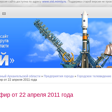
ерсия сайта доступна по адресу
www.old.mirniy.ru
. Поддержка старой версии не прои
ный Архангельской области
»
Предприятия города
»
Городское телевидение
р от 22 апреля 2011 года
фир от 22 апреля 2011 года