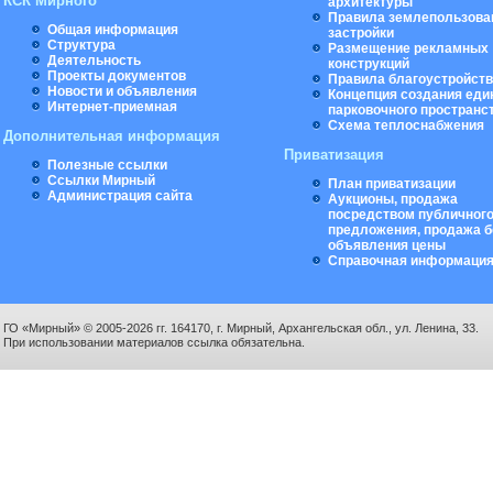
КСК Мирного
архитектуры
Правила землепользова
Общая информация
застройки
Структура
Размещение рекламных
Деятельность
конструкций
Проекты документов
Правила благоустройст
Новости и объявления
Концепция создания еди
Интернет-приемная
парковочного пространс
Схема теплоснабжения
Дополнительная информация
Приватизация
Полезные ссылки
Ссылки Мирный
План приватизации
Администрация сайта
Аукционы, продажа
посредством публичног
предложения, продажа б
объявления цены
Справочная информаци
ГО «Мирный» © 2005-2026 гг. 164170, г. Мирный, Архангельская обл., ул. Ленина, 33.
При использовании материалов ссылка обязательна.