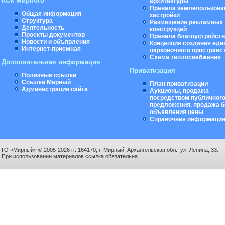
КСК Мирного
архитектуры
Правила землепользова
Общая информация
застройки
Структура
Размещение рекламных
Деятельность
конструкций
Проекты документов
Правила благоустройст
Новости и объявления
Концепция создания еди
Интернет-приемная
парковочного пространс
Схема теплоснабжения
Дополнительная информация
Приватизация
Полезные ссылки
Ссылки Мирный
План приватизации
Администрация сайта
Аукционы, продажа
посредством публичног
предложения, продажа б
объявления цены
Справочная информаци
ГО «Мирный» © 2005-2026 гг. 164170, г. Мирный, Архангельская обл., ул. Ленина, 33.
При использовании материалов ссылка обязательна.