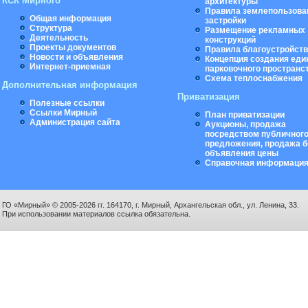
КСК Мирного
архитектуры
Правила землепользова
Общая информация
застройки
Структура
Размещение рекламных
Деятельность
конструкций
Проекты документов
Правила благоустройст
Новости и объявления
Концепция создания еди
Интернет-приемная
парковочного пространс
Схема теплоснабжения
Дополнительная информация
Приватизация
Полезные ссылки
Ссылки Мирный
План приватизации
Администрация сайта
Аукционы, продажа
посредством публичног
предложения, продажа б
объявления цены
Справочная информаци
ГО «Мирный» © 2005-2026 гг. 164170, г. Мирный, Архангельская обл., ул. Ленина, 33.
При использовании материалов ссылка обязательна.