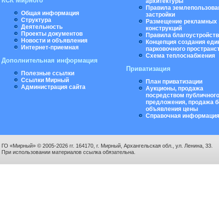
КСК Мирного
архитектуры
Правила землепользова
Общая информация
застройки
Структура
Размещение рекламных
Деятельность
конструкций
Проекты документов
Правила благоустройст
Новости и объявления
Концепция создания еди
Интернет-приемная
парковочного пространс
Схема теплоснабжения
Дополнительная информация
Приватизация
Полезные ссылки
Ссылки Мирный
План приватизации
Администрация сайта
Аукционы, продажа
посредством публичног
предложения, продажа б
объявления цены
Справочная информаци
ГО «Мирный» © 2005-2026 гг. 164170, г. Мирный, Архангельская обл., ул. Ленина, 33.
При использовании материалов ссылка обязательна.