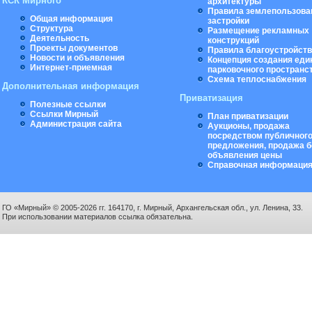
КСК Мирного
архитектуры
Правила землепользова
Общая информация
застройки
Структура
Размещение рекламных
Деятельность
конструкций
Проекты документов
Правила благоустройст
Новости и объявления
Концепция создания еди
Интернет-приемная
парковочного пространс
Схема теплоснабжения
Дополнительная информация
Приватизация
Полезные ссылки
Ссылки Мирный
План приватизации
Администрация сайта
Аукционы, продажа
посредством публичног
предложения, продажа б
объявления цены
Справочная информаци
ГО «Мирный» © 2005-2026 гг. 164170, г. Мирный, Архангельская обл., ул. Ленина, 33.
При использовании материалов ссылка обязательна.