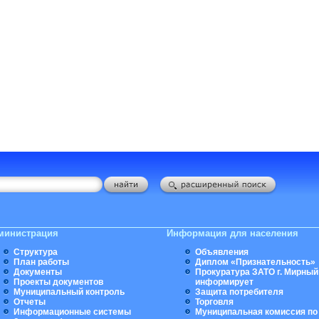
министрация
Информация для населения
Структура
Объявления
План работы
Диплом «Признательность»
Документы
Прокуратура ЗАТО г. Мирный
Проекты документов
информирует
Муниципальный контроль
Защита потребителя
Отчеты
Торговля
Информационные системы
Муниципальная комиссия по