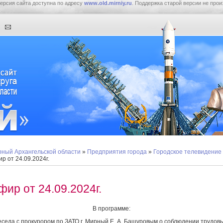
ерсия сайта доступна по адресу
www.old.mirniy.ru
. Поддержка старой версии не прои
ный Архангельской области
»
Предприятия города
»
Городское телевидение
р от 24.09.2024г.
фир от 24.09.2024г.
В программе:
еседа с прокурором по ЗАТО г. Мирный Е. А. Башуровым о соблюдении трудов