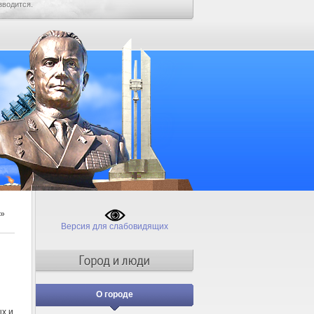
зводится.
»
Версия для слабовидящих
О городе
ых и