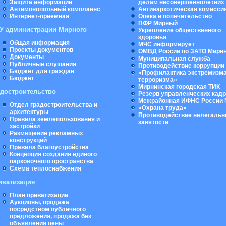
Защита информации
делам несовершеннолетних
Антимонопольный комплаенс
Антинаркотическая комисси
Интернет-приемная
Опека и попечительство
ПФР Мирный
У администрации Мирного
Укрепление общественного
здоровья
Общая информация
МЧС информирует
Проекты документов
ОМВД России по ЗАТО Мирн
Документы
Муниципальная cлужба
Публичные слушания
Противодействие коррупции
Бюджет для граждан
«Профилактика экстремизма
Бюджет
терроризма»
Мирнинская городская ТИК
адостроительство
Резерв управленческих кад
Межрайонная ИФНС России 
Отдел градостроительства и
«Охрана труда»
архитектуры
Противодействие нелегальн
Правила землепользования и
занятости
застройки
Размещение рекламных
конструкций
Правила благоустройства
Концепция создания единого
парковочного пространства
Схема теплоснабжения
иватизация
План приватизации
Аукционы, продажа
посредством публичного
предложения, продажа без
объявления цены