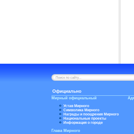
Официально
Мирный официальный
Ад
Устав Мирного
Символика Мирного
Награды и поощрения Мирного
Национальные проекты
Информация о городе
Глава Мирного