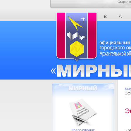
Старая в
Мир
Эфи
Э
- б
Пресс-служба: