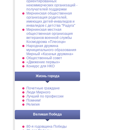
ориентированных
некоммерческих организаций -
получателей поддержки
Мирнинская общественная
организация родителей,
имеющих детей-инвалидов и
инвалидов с детства "Радуга"
Мирнинская местная
общественная организация
ветеранов военной службы
Космодрома «Плесецк»
Народная дружина
муниципального образования
Мирный «Казачья дружина»
Общественный совет
«Движение первых»
Конкурс для НКО
Жизнь города
Почетные граждане
Люди Мирного
Лучший по профессии
Помним!
Религия
Великая Победа
80-я годовщина Победы