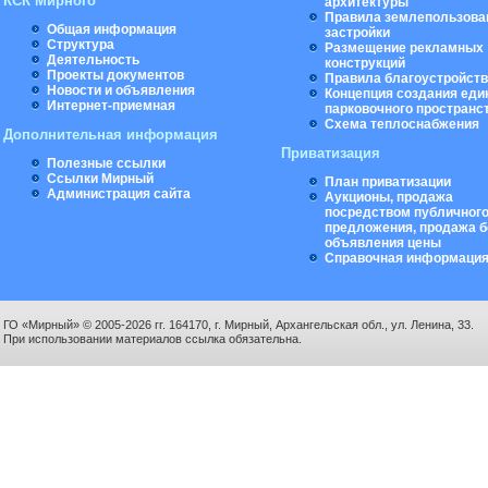
КСК Мирного
архитектуры
Правила землепользова
Общая информация
застройки
Структура
Размещение рекламных
Деятельность
конструкций
Проекты документов
Правила благоустройст
Новости и объявления
Концепция создания еди
Интернет-приемная
парковочного пространс
Схема теплоснабжения
Дополнительная информация
Приватизация
Полезные ссылки
Ссылки Мирный
План приватизации
Администрация сайта
Аукционы, продажа
посредством публичног
предложения, продажа б
объявления цены
Справочная информаци
ГО «Мирный» © 2005-2026 гг. 164170, г. Мирный, Архангельская обл., ул. Ленина, 33.
При использовании материалов ссылка обязательна.