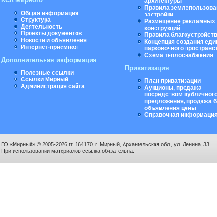
КСК Мирного
архитектуры
Правила землепользова
Общая информация
застройки
Структура
Размещение рекламных
Деятельность
конструкций
Проекты документов
Правила благоустройст
Новости и объявления
Концепция создания еди
Интернет-приемная
парковочного пространс
Схема теплоснабжения
Дополнительная информация
Приватизация
Полезные ссылки
Ссылки Мирный
План приватизации
Администрация сайта
Аукционы, продажа
посредством публичног
предложения, продажа б
объявления цены
Справочная информаци
ГО «Мирный» © 2005-2026 гг. 164170, г. Мирный, Архангельская обл., ул. Ленина, 33.
При использовании материалов ссылка обязательна.