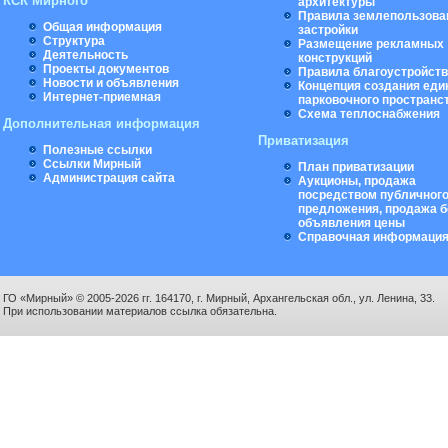
КСК Мирного
архитектуры
Правила землепользова
Общая информация
застройки
Структура
Размещение рекламных
Деятельность
конструкций
Проекты документов
Правила благоустройст
Новости и объявления
Концепция создания еди
Интернет-приемная
парковочного пространс
Схема теплоснабжения
Дополнительная информация
Приватизация
Полезные ссылки
Ссылки Мирный
План приватизации
Администрация сайта
Аукционы, продажа
посредством публичног
предложения, продажа б
объявления цены
Справочная информаци
ГО «Мирный» © 2005-2026 гг. 164170, г. Мирный, Архангельская обл., ул. Ленина, 33.
При использовании материалов ссылка обязательна.