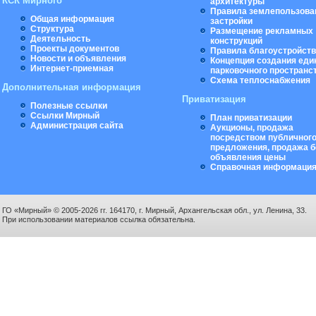
КСК Мирного
архитектуры
Правила землепользова
Общая информация
застройки
Структура
Размещение рекламных
Деятельность
конструкций
Проекты документов
Правила благоустройст
Новости и объявления
Концепция создания еди
Интернет-приемная
парковочного пространс
Схема теплоснабжения
Дополнительная информация
Приватизация
Полезные ссылки
Ссылки Мирный
План приватизации
Администрация сайта
Аукционы, продажа
посредством публичног
предложения, продажа б
объявления цены
Справочная информаци
ГО «Мирный» © 2005-2026 гг. 164170, г. Мирный, Архангельская обл., ул. Ленина, 33.
При использовании материалов ссылка обязательна.