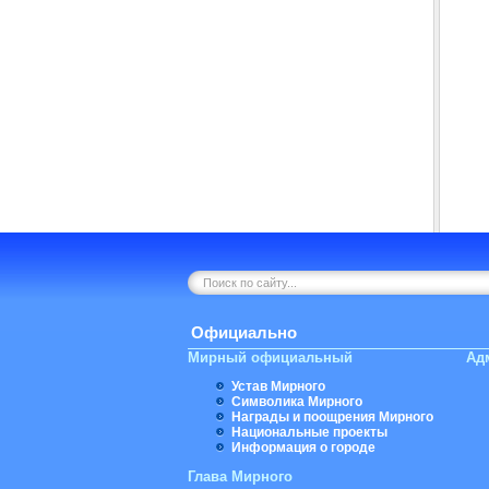
Официально
Мирный официальный
Ад
Устав Мирного
Символика Мирного
Награды и поощрения Мирного
Национальные проекты
Информация о городе
Глава Мирного