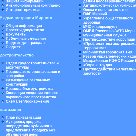
Защита информации
делам несовершеннолетних
Антимонопольный комплаенс
Антинаркотическая комисси
Интернет-приемная
Опека и попечительство
ПФР Мирный
У администрации Мирного
Укрепление общественного
здоровья
Общая информация
МЧС информирует
Проекты документов
ОМВД России по ЗАТО Мирн
Документы
Муниципальная cлужба
Публичные слушания
Противодействие коррупции
Бюджет для граждан
«Профилактика экстремизма
Бюджет
терроризма»
Мирнинская городская ТИК
адостроительство
Резерв управленческих кад
Межрайонная ИФНС России 
Отдел градостроительства и
«Охрана труда»
архитектуры
Противодействие нелегальн
Правила землепользования и
занятости
застройки
Размещение рекламных
конструкций
Правила благоустройства
Концепция создания единого
парковочного пространства
Схема теплоснабжения
иватизация
План приватизации
Аукционы, продажа
посредством публичного
предложения, продажа без
объявления цены