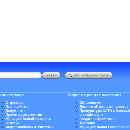
министрация
Информация для населения
Структура
Объявления
План работы
Диплом «Признательность»
Документы
Прокуратура ЗАТО г. Мирный
Проекты документов
информирует
Муниципальный контроль
Защита потребителя
Отчеты
Торговля
Информационные системы
Муниципальная комиссия по