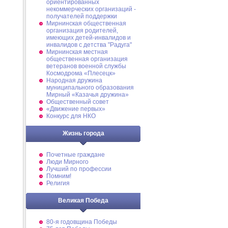
ориентированных
некоммерческих организаций -
получателей поддержки
Мирнинская общественная
организация родителей,
имеющих детей-инвалидов и
инвалидов с детства "Радуга"
Мирнинская местная
общественная организация
ветеранов военной службы
Космодрома «Плесецк»
Народная дружина
муниципального образования
Мирный «Казачья дружина»
Общественный совет
«Движение первых»
Конкурс для НКО
Жизнь города
Почетные граждане
Люди Мирного
Лучший по профессии
Помним!
Религия
Великая Победа
80-я годовщина Победы