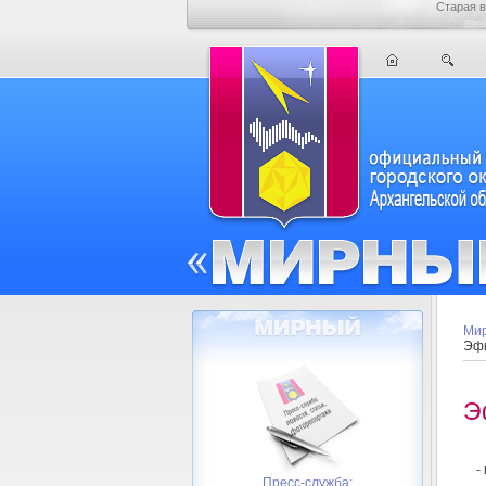
Старая в
Мир
Эфи
Э
-
Пресс-служба: