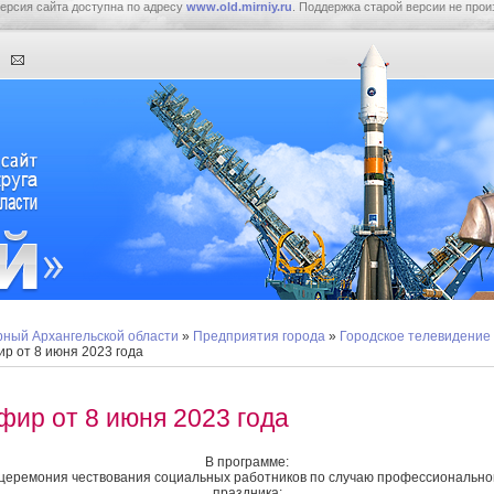
ерсия сайта доступна по адресу
www.old.mirniy.ru
. Поддержка старой версии не прои
ный Архангельской области
»
Предприятия города
»
Городское телевидение
р от 8 июня 2023 года
фир от 8 июня 2023 года
В программе:
 церемония чествования социальных работников по случаю профессионально
праздника;