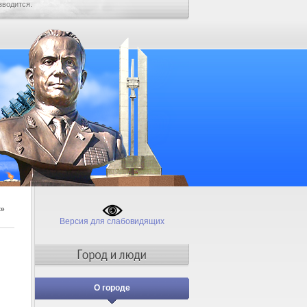
зводится.
»
Версия для слабовидящих
О городе