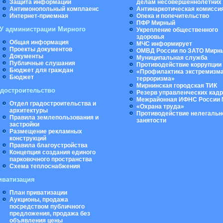
Защита информации
делам несовершеннолетних
Антимонопольный комплаенс
Антинаркотическая комисси
Интернет-приемная
Опека и попечительство
ПФР Мирный
У администрации Мирного
Укрепление общественного
здоровья
Общая информация
МЧС информирует
Проекты документов
ОМВД России по ЗАТО Мирн
Документы
Муниципальная cлужба
Публичные слушания
Противодействие коррупции
Бюджет для граждан
«Профилактика экстремизма
Бюджет
терроризма»
Мирнинская городская ТИК
адостроительство
Резерв управленческих кад
Межрайонная ИФНС России 
Отдел градостроительства и
«Охрана труда»
архитектуры
Противодействие нелегальн
Правила землепользования и
занятости
застройки
Размещение рекламных
конструкций
Правила благоустройства
Концепция создания единого
парковочного пространства
Схема теплоснабжения
иватизация
План приватизации
Аукционы, продажа
посредством публичного
предложения, продажа без
объявления цены