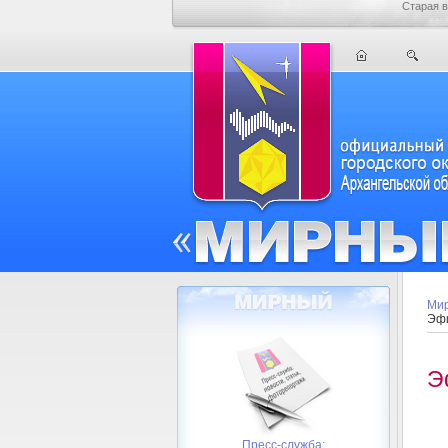
Старая в
Мир
Эфи
Э
Пресс-служба: