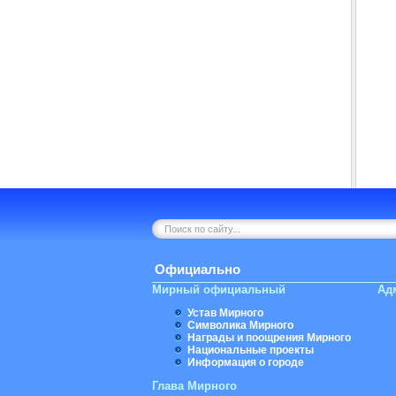
Официально
Мирный официальный
Ад
Устав Мирного
Символика Мирного
Награды и поощрения Мирного
Национальные проекты
Информация о городе
Глава Мирного