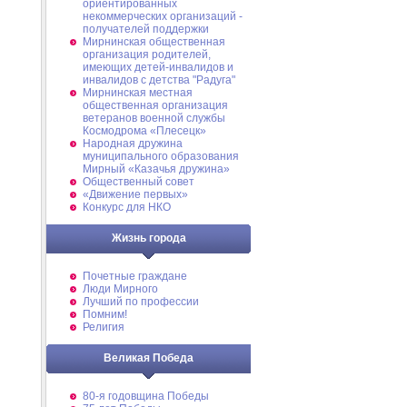
ориентированных
некоммерческих организаций -
получателей поддержки
Мирнинская общественная
организация родителей,
имеющих детей-инвалидов и
инвалидов с детства "Радуга"
Мирнинская местная
общественная организация
ветеранов военной службы
Космодрома «Плесецк»
Народная дружина
муниципального образования
Мирный «Казачья дружина»
Общественный совет
«Движение первых»
Конкурс для НКО
Жизнь города
Почетные граждане
Люди Мирного
Лучший по профессии
Помним!
Религия
Великая Победа
80-я годовщина Победы