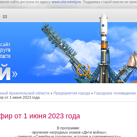
ерсия сайта доступна по адресу
www.old.mirniy.ru
. Поддержка старой версии не прои
ный Архангельской области
»
Предприятия города
»
Городское телевидение
р от 1 июня 2023 года
фир от 1 июня 2023 года
В программе:
- вручение нагрудных знаков «Дети войны»;
- семинар «Семейные традиции: история и современность»;