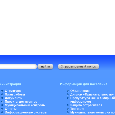
министрация
Информация для населения
Структура
Объявления
План работы
Диплом «Признательность»
Документы
Прокуратура ЗАТО г. Мирный
Проекты документов
информирует
Муниципальный контроль
Защита потребителя
Отчеты
Торговля
Информационные системы
Муниципальная комиссия по