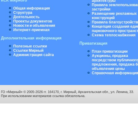
КСК Мирного
архитектуры
Правила землепользова
Общая информация
застройки
Структура
Размещение рекламных
Деятельность
конструкций
Проекты документов
Правила благоустройст
Новости и объявления
Концепция создания еди
Интернет-приемная
парковочного пространс
Схема теплоснабжения
Дополнительная информация
Приватизация
Полезные ссылки
Ссылки Мирный
План приватизации
Администрация сайта
Аукционы, продажа
посредством публичног
предложения, продажа б
объявления цены
Справочная информаци
ГО «Мирный» © 2005-2026 гг. 164170, г. Мирный, Архангельская обл., ул. Ленина, 33.
При использовании материалов ссылка обязательна.