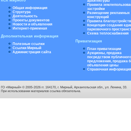
КСК Мирного
архитектуры
Правила землепользова
Общая информация
застройки
Структура
Размещение рекламных
Деятельность
конструкций
Проекты документов
Правила благоустройст
Новости и объявления
Концепция создания еди
Интернет-приемная
парковочного пространс
Схема теплоснабжения
Дополнительная информация
Приватизация
Полезные ссылки
Ссылки Мирный
План приватизации
Администрация сайта
Аукционы, продажа
посредством публичног
предложения, продажа б
объявления цены
Справочная информаци
ГО «Мирный» © 2005-2026 гг. 164170, г. Мирный, Архангельская обл., ул. Ленина, 33.
При использовании материалов ссылка обязательна.