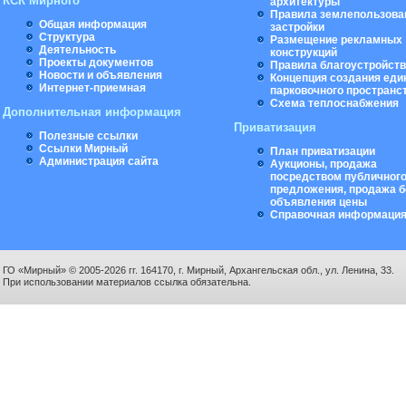
КСК Мирного
архитектуры
Правила землепользова
Общая информация
застройки
Структура
Размещение рекламных
Деятельность
конструкций
Проекты документов
Правила благоустройст
Новости и объявления
Концепция создания еди
Интернет-приемная
парковочного пространс
Схема теплоснабжения
Дополнительная информация
Приватизация
Полезные ссылки
Ссылки Мирный
План приватизации
Администрация сайта
Аукционы, продажа
посредством публичног
предложения, продажа б
объявления цены
Справочная информаци
ГО «Мирный» © 2005-2026 гг. 164170, г. Мирный, Архангельская обл., ул. Ленина, 33.
При использовании материалов ссылка обязательна.