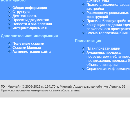
КСК Мирного
архитектуры
Правила землепользова
Общая информация
застройки
Структура
Размещение рекламных
Деятельность
конструкций
Проекты документов
Правила благоустройст
Новости и объявления
Концепция создания еди
Интернет-приемная
парковочного пространс
Схема теплоснабжения
Дополнительная информация
Приватизация
Полезные ссылки
Ссылки Мирный
План приватизации
Администрация сайта
Аукционы, продажа
посредством публичног
предложения, продажа б
объявления цены
Справочная информаци
ГО «Мирный» © 2005-2026 гг. 164170, г. Мирный, Архангельская обл., ул. Ленина, 33.
При использовании материалов ссылка обязательна.