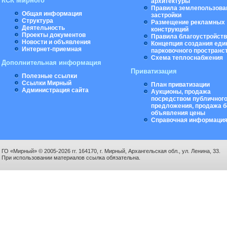
КСК Мирного
архитектуры
Правила землепользова
Общая информация
застройки
Структура
Размещение рекламных
Деятельность
конструкций
Проекты документов
Правила благоустройст
Новости и объявления
Концепция создания еди
Интернет-приемная
парковочного пространс
Схема теплоснабжения
Дополнительная информация
Приватизация
Полезные ссылки
Ссылки Мирный
План приватизации
Администрация сайта
Аукционы, продажа
посредством публичног
предложения, продажа б
объявления цены
Справочная информаци
ГО «Мирный» © 2005-2026 гг. 164170, г. Мирный, Архангельская обл., ул. Ленина, 33.
При использовании материалов ссылка обязательна.