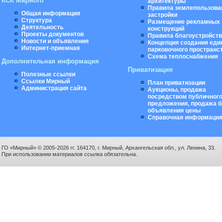
КСК Мирного
архитектуры
Правила землепользова
Общая информация
застройки
Структура
Размещение рекламных
Деятельность
конструкций
Проекты документов
Правила благоустройст
Новости и объявления
Концепция создания еди
Интернет-приемная
парковочного пространс
Схема теплоснабжения
Дополнительная информация
Приватизация
Полезные ссылки
Ссылки Мирный
План приватизации
Администрация сайта
Аукционы, продажа
посредством публичног
предложения, продажа б
объявления цены
Справочная информаци
ГО «Мирный» © 2005-2026 гг. 164170, г. Мирный, Архангельская обл., ул. Ленина, 33.
При использовании материалов ссылка обязательна.