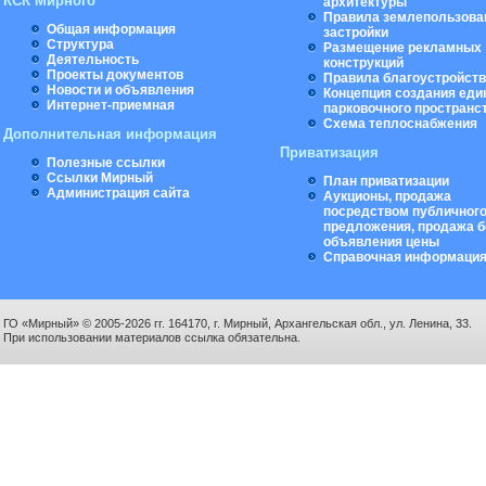
КСК Мирного
архитектуры
Правила землепользова
Общая информация
застройки
Структура
Размещение рекламных
Деятельность
конструкций
Проекты документов
Правила благоустройст
Новости и объявления
Концепция создания еди
Интернет-приемная
парковочного пространс
Схема теплоснабжения
Дополнительная информация
Приватизация
Полезные ссылки
Ссылки Мирный
План приватизации
Администрация сайта
Аукционы, продажа
посредством публичног
предложения, продажа б
объявления цены
Справочная информаци
ГО «Мирный» © 2005-2026 гг. 164170, г. Мирный, Архангельская обл., ул. Ленина, 33.
При использовании материалов ссылка обязательна.