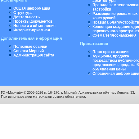
КСК Мирного
архитектуры
Правила землепользова
Общая информация
застройки
Структура
Размещение рекламных
Деятельность
конструкций
Проекты документов
Правила благоустройст
Новости и объявления
Концепция создания еди
Интернет-приемная
парковочного пространс
Схема теплоснабжения
Дополнительная информация
Приватизация
Полезные ссылки
Ссылки Мирный
План приватизации
Администрация сайта
Аукционы, продажа
посредством публичног
предложения, продажа б
объявления цены
Справочная информаци
ГО «Мирный» © 2005-2026 гг. 164170, г. Мирный, Архангельская обл., ул. Ленина, 33.
При использовании материалов ссылка обязательна.