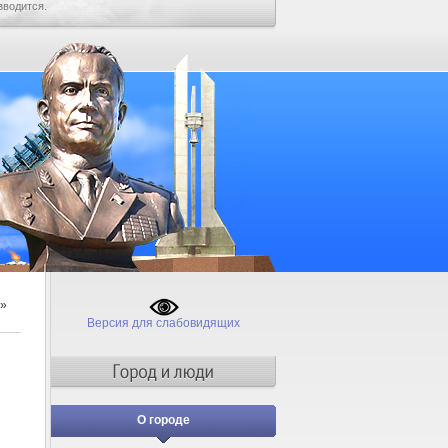
зводится.
»
Версия для слабовидящих
О городе