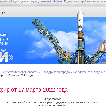
ерсия сайта доступна по адресу
www.old.mirniy.ru
. Поддержка старой версии не прои
ный Архангельской области
»
Предприятия города
»
Городское телевидение
р от 17 марта 2022 года
фир от 17 марта 2022 года
В программе:
- социальный контракт как форма поддержки граждан государством;
- "ГИБДД информирует";