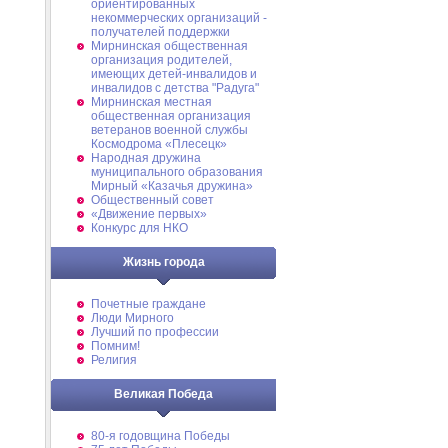
ориентированных
некоммерческих организаций -
получателей поддержки
Мирнинская общественная
организация родителей,
имеющих детей-инвалидов и
инвалидов с детства "Радуга"
Мирнинская местная
общественная организация
ветеранов военной службы
Космодрома «Плесецк»
Народная дружина
муниципального образования
Мирный «Казачья дружина»
Общественный совет
«Движение первых»
Конкурс для НКО
Жизнь города
Почетные граждане
Люди Мирного
Лучший по профессии
Помним!
Религия
Великая Победа
80-я годовщина Победы