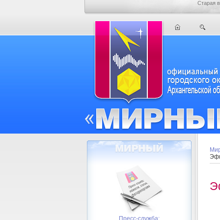
Старая в
Мир
Эфи
Э
Пресс-служба: