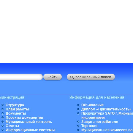
министрация
Информация для населения
Структура
Объявления
План работы
Диплом «Признательность»
Документы
Прокуратура ЗАТО г. Мирный
Проекты документов
информирует
Муниципальный контроль
Защита потребителя
Отчеты
Торговля
Информационные системы
Муниципальная комиссия по