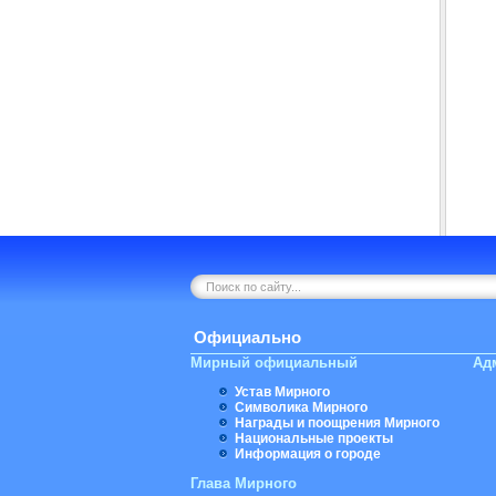
Официально
Мирный официальный
Ад
Устав Мирного
Символика Мирного
Награды и поощрения Мирного
Национальные проекты
Информация о городе
Глава Мирного