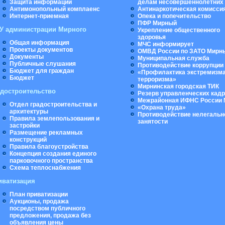
Защита информации
делам несовершеннолетних
Антимонопольный комплаенс
Антинаркотическая комисси
Интернет-приемная
Опека и попечительство
ПФР Мирный
У администрации Мирного
Укрепление общественного
здоровья
Общая информация
МЧС информирует
Проекты документов
ОМВД России по ЗАТО Мирн
Документы
Муниципальная cлужба
Публичные слушания
Противодействие коррупции
Бюджет для граждан
«Профилактика экстремизма
Бюджет
терроризма»
Мирнинская городская ТИК
адостроительство
Резерв управленческих кад
Межрайонная ИФНС России 
Отдел градостроительства и
«Охрана труда»
архитектуры
Противодействие нелегальн
Правила землепользования и
занятости
застройки
Размещение рекламных
конструкций
Правила благоустройства
Концепция создания единого
парковочного пространства
Схема теплоснабжения
иватизация
План приватизации
Аукционы, продажа
посредством публичного
предложения, продажа без
объявления цены