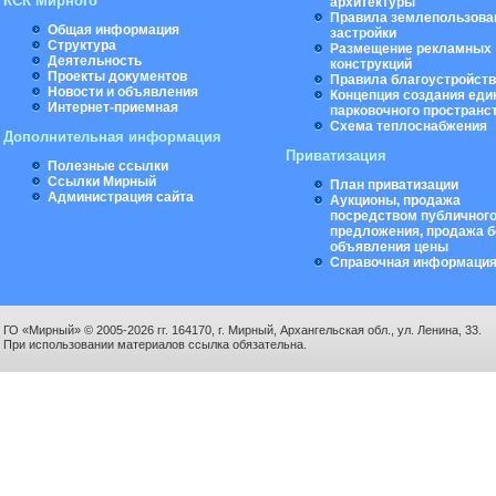
КСК Мирного
архитектуры
Правила землепользова
Общая информация
застройки
Структура
Размещение рекламных
Деятельность
конструкций
Проекты документов
Правила благоустройст
Новости и объявления
Концепция создания еди
Интернет-приемная
парковочного пространс
Схема теплоснабжения
Дополнительная информация
Приватизация
Полезные ссылки
Ссылки Мирный
План приватизации
Администрация сайта
Аукционы, продажа
посредством публичног
предложения, продажа б
объявления цены
Справочная информаци
ГО «Мирный» © 2005-2026 гг. 164170, г. Мирный, Архангельская обл., ул. Ленина, 33.
При использовании материалов ссылка обязательна.