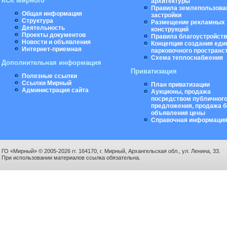
КСК Мирного
архитектуры
Правила землепользова
Общая информация
застройки
Структура
Размещение рекламных
Деятельность
конструкций
Проекты документов
Правила благоустройст
Новости и объявления
Концепция создания еди
Интернет-приемная
парковочного пространс
Схема теплоснабжения
Дополнительная информация
Приватизация
Полезные ссылки
Ссылки Мирный
План приватизации
Администрация сайта
Аукционы, продажа
посредством публичног
предложения, продажа б
объявления цены
Справочная информаци
ГО «Мирный» © 2005-2026 гг. 164170, г. Мирный, Архангельская обл., ул. Ленина, 33.
При использовании материалов ссылка обязательна.