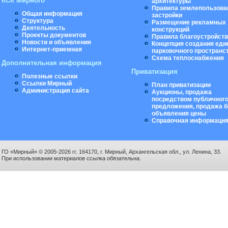
КСК Мирного
архитектуры
Правила землепользова
Общая информация
застройки
Структура
Размещение рекламных
Деятельность
конструкций
Проекты документов
Правила благоустройст
Новости и объявления
Концепция создания еди
Интернет-приемная
парковочного пространс
Схема теплоснабжения
Дополнительная информация
Приватизация
Полезные ссылки
Ссылки Мирный
План приватизации
Администрация сайта
Аукционы, продажа
посредством публичног
предложения, продажа б
объявления цены
Справочная информаци
ГО «Мирный» © 2005-2026 гг. 164170, г. Мирный, Архангельская обл., ул. Ленина, 33.
При использовании материалов ссылка обязательна.