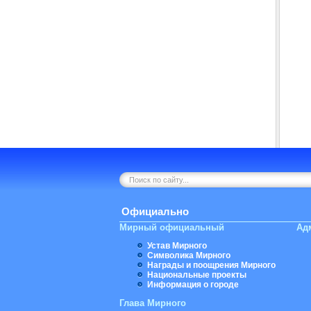
Официально
Мирный официальный
Ад
Устав Мирного
Символика Мирного
Награды и поощрения Мирного
Национальные проекты
Информация о городе
Глава Мирного