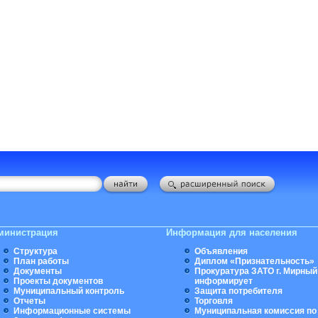
министрация
Информация для населения
Структура
Объявления
План работы
Диплом «Признательность»
Документы
Прокуратура ЗАТО г. Мирный
Проекты документов
информирует
Муниципальный контроль
Защита потребителя
Отчеты
Торговля
Информационные системы
Муниципальная комиссия по