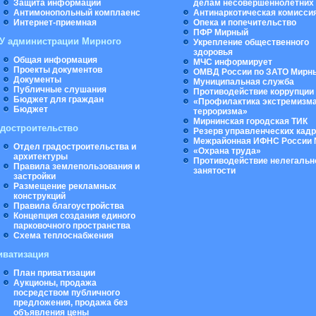
Защита информации
делам несовершеннолетних
Антимонопольный комплаенс
Антинаркотическая комисси
Интернет-приемная
Опека и попечительство
ПФР Мирный
У администрации Мирного
Укрепление общественного
здоровья
Общая информация
МЧС информирует
Проекты документов
ОМВД России по ЗАТО Мирн
Документы
Муниципальная cлужба
Публичные слушания
Противодействие коррупции
Бюджет для граждан
«Профилактика экстремизма
Бюджет
терроризма»
Мирнинская городская ТИК
адостроительство
Резерв управленческих кад
Межрайонная ИФНС России 
Отдел градостроительства и
«Охрана труда»
архитектуры
Противодействие нелегальн
Правила землепользования и
занятости
застройки
Размещение рекламных
конструкций
Правила благоустройства
Концепция создания единого
парковочного пространства
Схема теплоснабжения
иватизация
План приватизации
Аукционы, продажа
посредством публичного
предложения, продажа без
объявления цены