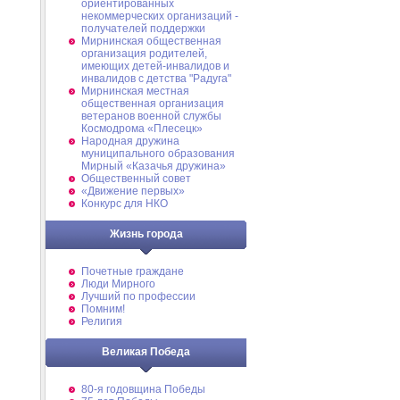
ориентированных
некоммерческих организаций -
получателей поддержки
Мирнинская общественная
организация родителей,
имеющих детей-инвалидов и
инвалидов с детства "Радуга"
Мирнинская местная
общественная организация
ветеранов военной службы
Космодрома «Плесецк»
Народная дружина
муниципального образования
Мирный «Казачья дружина»
Общественный совет
«Движение первых»
Конкурс для НКО
Жизнь города
Почетные граждане
Люди Мирного
Лучший по профессии
Помним!
Религия
Великая Победа
80-я годовщина Победы