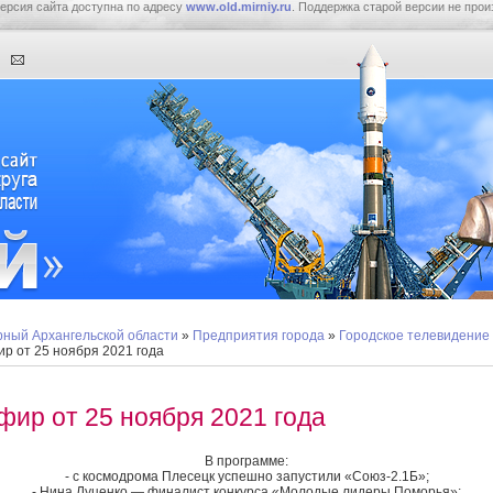
ерсия сайта доступна по адресу
www.old.mirniy.ru
. Поддержка старой версии не прои
ный Архангельской области
»
Предприятия города
»
Городское телевидение
р от 25 ноября 2021 года
фир от 25 ноября 2021 года
В программе:
- с космодрома Плесецк успешно запустили «Союз-2.1Б»;
- Нина Луценко — финалист конкурса «Молодые лидеры Поморья»;