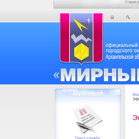
Старая в
Мир
Эфи
Э
Пресс-служба: