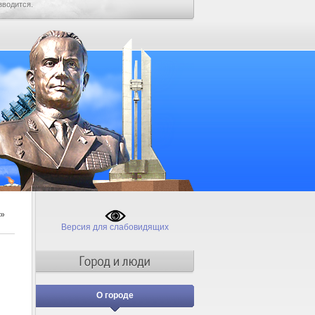
зводится.
»
Версия для слабовидящих
О городе