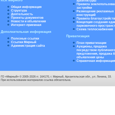
КСК Мирного
архитектуры
Правила землепользова
Общая информация
застройки
Структура
Размещение рекламных
Деятельность
конструкций
Проекты документов
Правила благоустройст
Новости и объявления
Концепция создания еди
Интернет-приемная
парковочного пространс
Схема теплоснабжения
Дополнительная информация
Приватизация
Полезные ссылки
Ссылки Мирный
План приватизации
Администрация сайта
Аукционы, продажа
посредством публичног
предложения, продажа б
объявления цены
Справочная информаци
ГО «Мирный» © 2005-2026 гг. 164170, г. Мирный, Архангельская обл., ул. Ленина, 33.
При использовании материалов ссылка обязательна.