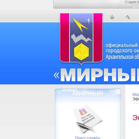
Старая в
Мир
Эфи
Э
Пресс-служба: