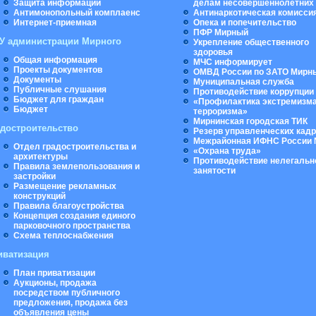
Защита информации
делам несовершеннолетних
Антимонопольный комплаенс
Антинаркотическая комисси
Интернет-приемная
Опека и попечительство
ПФР Мирный
У администрации Мирного
Укрепление общественного
здоровья
Общая информация
МЧС информирует
Проекты документов
ОМВД России по ЗАТО Мирн
Документы
Муниципальная cлужба
Публичные слушания
Противодействие коррупции
Бюджет для граждан
«Профилактика экстремизма
Бюджет
терроризма»
Мирнинская городская ТИК
адостроительство
Резерв управленческих кад
Межрайонная ИФНС России 
Отдел градостроительства и
«Охрана труда»
архитектуры
Противодействие нелегальн
Правила землепользования и
занятости
застройки
Размещение рекламных
конструкций
Правила благоустройства
Концепция создания единого
парковочного пространства
Схема теплоснабжения
иватизация
План приватизации
Аукционы, продажа
посредством публичного
предложения, продажа без
объявления цены