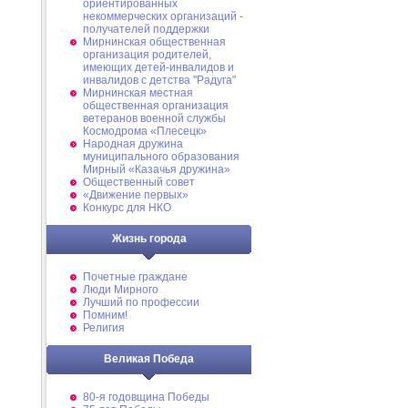
ориентированных
некоммерческих организаций -
получателей поддержки
Мирнинская общественная
организация родителей,
имеющих детей-инвалидов и
инвалидов с детства "Радуга"
Мирнинская местная
общественная организация
ветеранов военной службы
Космодрома «Плесецк»
Народная дружина
муниципального образования
Мирный «Казачья дружина»
Общественный совет
«Движение первых»
Конкурс для НКО
Жизнь города
Почетные граждане
Люди Мирного
Лучший по профессии
Помним!
Религия
Великая Победа
80-я годовщина Победы