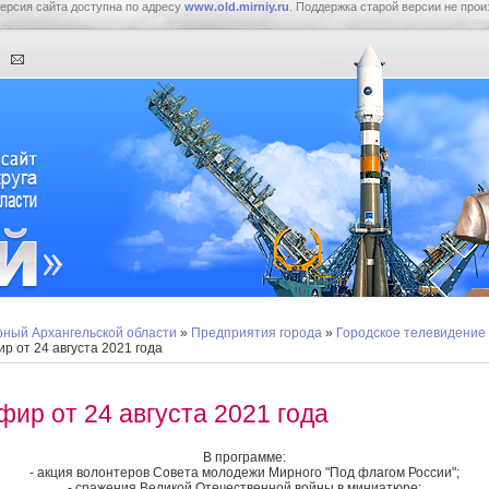
ерсия сайта доступна по адресу
www.old.mirniy.ru
. Поддержка старой версии не прои
ный Архангельской области
»
Предприятия города
»
Городское телевидение
р от 24 августа 2021 года
фир от 24 августа 2021 года
В программе:
- акция волонтеров Совета молодежи Мирного "Под флагом России";
- сражения Великой Отечественной войны в миниатюре;