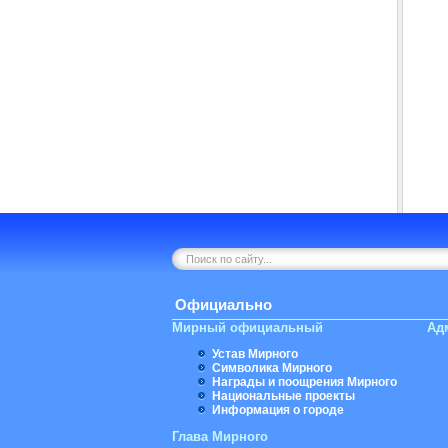
Официально
Мирный официальный
Ад
Устав Мирного
Символика Мирного
Награды и поощрения Мирного
Национальные проекты
Информация о городе
Глава Мирного