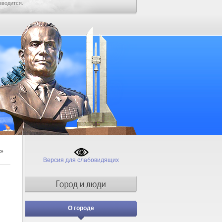
зводится.
»
Версия для слабовидящих
О городе