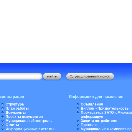
министрация
Информация для населения
Структура
Объявления
План работы
Диплом «Признательность»
Документы
Прокуратура ЗАТО г. Мирный
Проекты документов
информирует
Муниципальный контроль
Защита потребителя
Отчеты
Торговля
Информационные системы
Муниципальная комиссия по