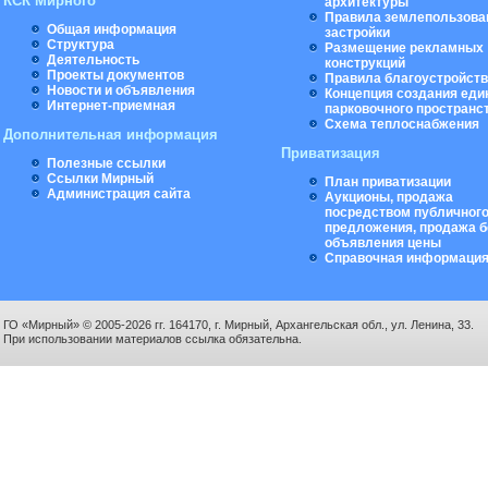
КСК Мирного
архитектуры
Правила землепользова
Общая информация
застройки
Структура
Размещение рекламных
Деятельность
конструкций
Проекты документов
Правила благоустройст
Новости и объявления
Концепция создания еди
Интернет-приемная
парковочного пространс
Схема теплоснабжения
Дополнительная информация
Приватизация
Полезные ссылки
Ссылки Мирный
План приватизации
Администрация сайта
Аукционы, продажа
посредством публичног
предложения, продажа б
объявления цены
Справочная информаци
ГО «Мирный» © 2005-2026 гг. 164170, г. Мирный, Архангельская обл., ул. Ленина, 33.
При использовании материалов ссылка обязательна.