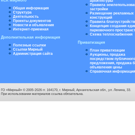
КСК Мирного
архитектуры
Правила землепользова
Общая информация
застройки
Структура
Размещение рекламных
Деятельность
конструкций
Проекты документов
Правила благоустройст
Новости и объявления
Концепция создания еди
Интернет-приемная
парковочного пространс
Схема теплоснабжения
Дополнительная информация
Приватизация
Полезные ссылки
Ссылки Мирный
План приватизации
Администрация сайта
Аукционы, продажа
посредством публичног
предложения, продажа б
объявления цены
Справочная информаци
ГО «Мирный» © 2005-2026 гг. 164170, г. Мирный, Архангельская обл., ул. Ленина, 33.
При использовании материалов ссылка обязательна.