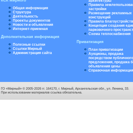
КСК Мирного
архитектуры
Правила землепользова
Общая информация
застройки
Структура
Размещение рекламных
Деятельность
конструкций
Проекты документов
Правила благоустройст
Новости и объявления
Концепция создания еди
Интернет-приемная
парковочного пространс
Схема теплоснабжения
Дополнительная информация
Приватизация
Полезные ссылки
Ссылки Мирный
План приватизации
Администрация сайта
Аукционы, продажа
посредством публичног
предложения, продажа б
объявления цены
Справочная информаци
ГО «Мирный» © 2005-2026 гг. 164170, г. Мирный, Архангельская обл., ул. Ленина, 33.
При использовании материалов ссылка обязательна.