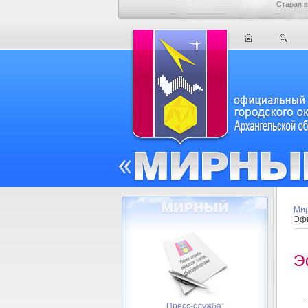
Старая в
Мир
Эфи
Э
Пресс-служба: