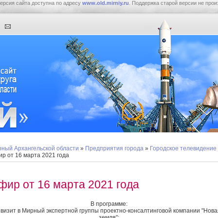
ерсия сайта доступна по адресу
www.old.mirniy.ru
. Поддержка старой версии не прои
ный Архангельской области
»
Предприятия города
»
Городское телевидение
р от 16 марта 2021 года
фир от 16 марта 2021 года
В программе:
- визит в Мирный экспертной группы проектно-консалтинговой компании "Нова
земля";