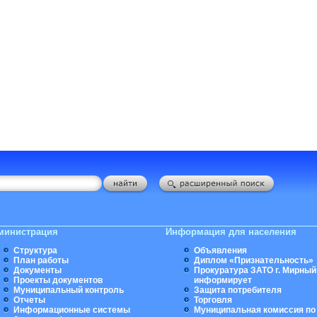
министрация
Информация для населения
Структура
Объявления
План работы
Диплом «Признательность»
Документы
Прокуратура ЗАТО г. Мирный
Проекты документов
информирует
Муниципальный контроль
Защита потребителя
Отчеты
Торговля
Информационные системы
Муниципальная комиссия по