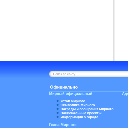
Официально
Мирный официальный
Ад
Устав Мирного
Символика Мирного
Награды и поощрения Мирного
Национальные проекты
Информация о городе
Глава Мирного