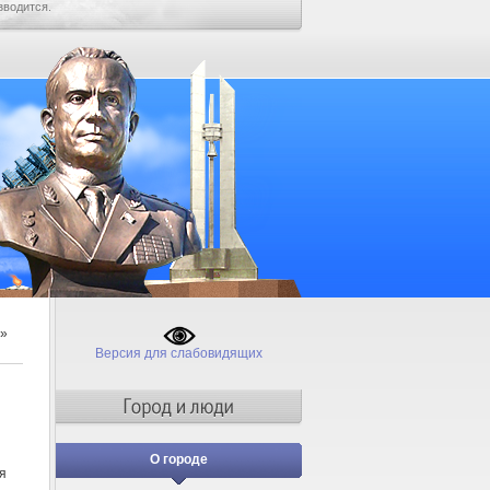
зводится.
»
Версия для слабовидящих
О городе
я