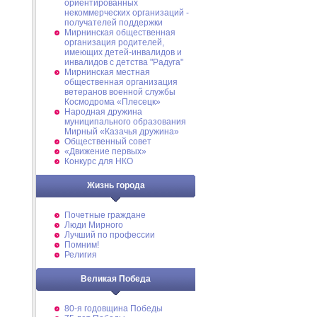
ориентированных
некоммерческих организаций -
получателей поддержки
Мирнинская общественная
организация родителей,
имеющих детей-инвалидов и
инвалидов с детства "Радуга"
Мирнинская местная
общественная организация
ветеранов военной службы
Космодрома «Плесецк»
Народная дружина
муниципального образования
Мирный «Казачья дружина»
Общественный совет
«Движение первых»
Конкурс для НКО
Жизнь города
Почетные граждане
Люди Мирного
Лучший по профессии
Помним!
Религия
Великая Победа
80-я годовщина Победы