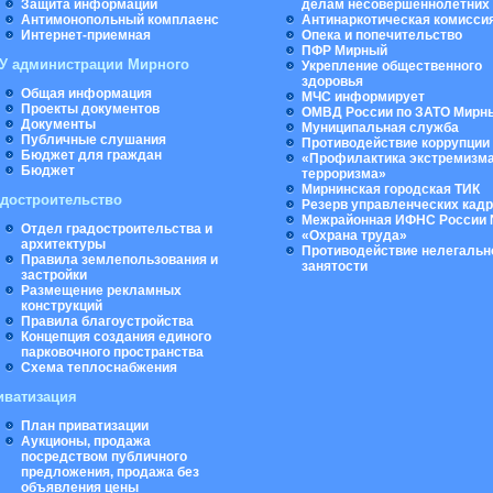
Защита информации
делам несовершеннолетних
Антимонопольный комплаенс
Антинаркотическая комисси
Интернет-приемная
Опека и попечительство
ПФР Мирный
У администрации Мирного
Укрепление общественного
здоровья
Общая информация
МЧС информирует
Проекты документов
ОМВД России по ЗАТО Мирн
Документы
Муниципальная cлужба
Публичные слушания
Противодействие коррупции
Бюджет для граждан
«Профилактика экстремизма
Бюджет
терроризма»
Мирнинская городская ТИК
адостроительство
Резерв управленческих кад
Межрайонная ИФНС России 
Отдел градостроительства и
«Охрана труда»
архитектуры
Противодействие нелегальн
Правила землепользования и
занятости
застройки
Размещение рекламных
конструкций
Правила благоустройства
Концепция создания единого
парковочного пространства
Схема теплоснабжения
иватизация
План приватизации
Аукционы, продажа
посредством публичного
предложения, продажа без
объявления цены