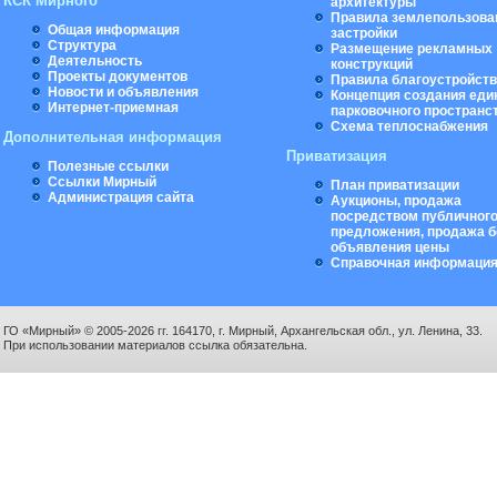
КСК Мирного
архитектуры
Правила землепользова
Общая информация
застройки
Структура
Размещение рекламных
Деятельность
конструкций
Проекты документов
Правила благоустройст
Новости и объявления
Концепция создания еди
Интернет-приемная
парковочного пространс
Схема теплоснабжения
Дополнительная информация
Приватизация
Полезные ссылки
Ссылки Мирный
План приватизации
Администрация сайта
Аукционы, продажа
посредством публичног
предложения, продажа б
объявления цены
Справочная информаци
ГО «Мирный» © 2005-2026 гг. 164170, г. Мирный, Архангельская обл., ул. Ленина, 33.
При использовании материалов ссылка обязательна.