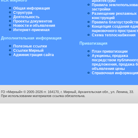
КСК Мирного
архитектуры
Правила землепользова
Общая информация
застройки
Структура
Размещение рекламных
Деятельность
конструкций
Проекты документов
Правила благоустройст
Новости и объявления
Концепция создания еди
Интернет-приемная
парковочного пространс
Схема теплоснабжения
Дополнительная информация
Приватизация
Полезные ссылки
Ссылки Мирный
План приватизации
Администрация сайта
Аукционы, продажа
посредством публичног
предложения, продажа б
объявления цены
Справочная информаци
ГО «Мирный» © 2005-2026 гг. 164170, г. Мирный, Архангельская обл., ул. Ленина, 33.
При использовании материалов ссылка обязательна.